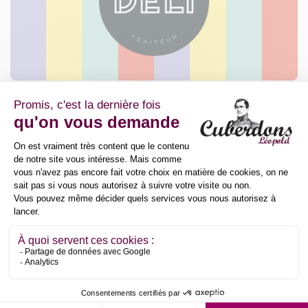
Place Favresse 26
1310 LA HULPE
België
+32 2 633 60 24
mag484@delitraiteur.be
Goud
DLTBE LA HULPE-
Délitraiteur