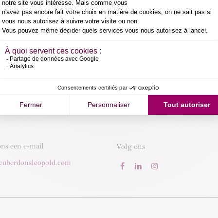
ons een e-mail
Volg ons
cuberdonsleopold.com