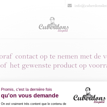
eschenken
Resellers
FAQ
info@cuberdonsle
oraf contact op te nemen met de 
of het gewenste product op voorr
LTBE NIVELLES- Déli