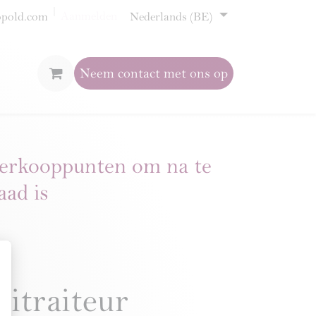
Aanmelden
opold.com
Nederlands (BE)
Neem contact met ons op
verkooppunten om na te
aad is
traiteur