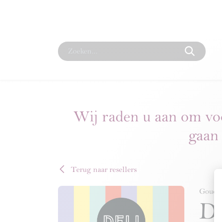
Overslaan naar inhoud
Startpagina
De legende
Winkel
Relatieg
Wij raden u aan om vo
gaan 
Terug naar resellers
Goud
D