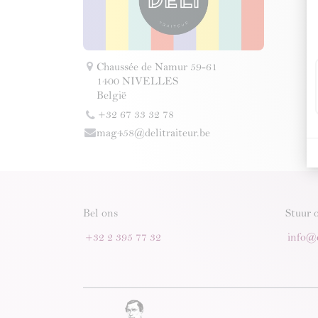
Chaussée de Namur 59-61
1400 NIVELLES
België
+32 67 33 32 78
mag458@delitraiteur.be
Bel ons
Stuur 
+32 2 395 77 32
info@