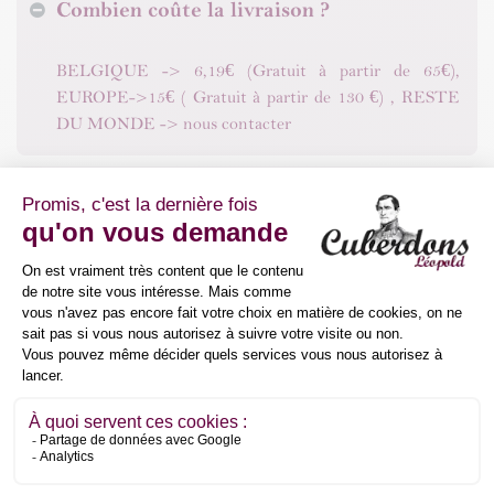
Combien coûte la livraison ?
BELGIQUE -> 6,19€ (Gratuit à partir de 65€),
EUROPE->15€ ( Gratuit à partir de 130 €) , RESTE
DU MONDE -> nous contacter
Est-il possible de personnaliser mes
cuberdons Léopold ?​
Le produit reçu n’est pas conforme ou est
endommagé, que faire ?
Quels sont les moyens de paiement
acceptés sur le site ?​
Le paiement en ligne est-il sécurisé ?