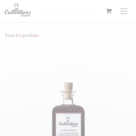
Se rendre au contenu
Tous les produits