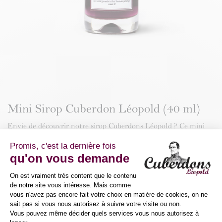
Mini Sirop Cuberdon Léopold (40 ml)
Envie de découvrir notre sirop Cuberdons Léopold ? Ce mini
format est idéal ! Cette douce et subtile préparation sucrée
agrémentera vos glaces et vos desserts ou servira de base à la
préparation de vos recettes les plus folles comme le macaron et
le cheesecake !
11,74
€