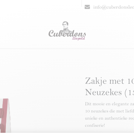
eschenken
Resellers
FAQ
info@cuberdonsle
Zakje met 1
Neuzekes (1
Dit mooie en elegante z
10 neuzekes die met liefd
unieke en authentieke re
confiserie!