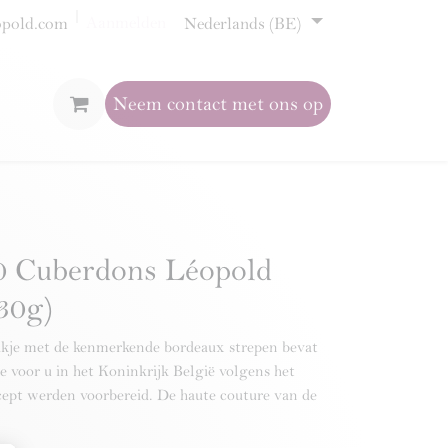
Aanmelden
opold.com
Nederlands (BE)
Neem contact met ons op
0 Cuberdons Léopold
30g)
akje met de kenmerkende bordeaux strepen bevat
e voor u in het Koninkrijk België volgens het
cept werden voorbereid. De haute couture van de