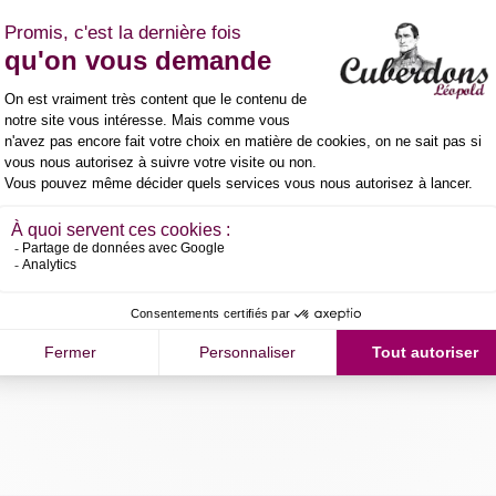
13,50
€
Koop nu
Algemene voorwaarden
Geld-terug-garantie van 30
Verzending: 2-3 werkdagen