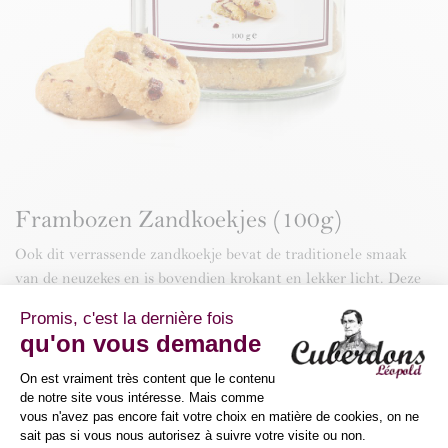
Frambozen Zandkoekjes (100g)
Ook dit verrassende zandkoekje bevat de traditionele smaak
van de neuzekes en is bovendien krokant en lekker licht. Deze
onweerstaanbare koekjes worden met de hand gemaakt en met
echte Belgische boter. Een snuifje fleur de sel zorgt voor een
echte "kers op de taart". Ze worden per 15 stuks in een mooi
glazen potje gepresenteerd.
10,50
€