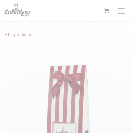
Overslaan naar inhoud
Alle producten