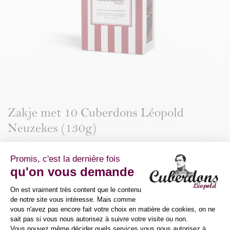
Zakje met 10 Cuberdons Léopold
Neuzekes (130g)
Dit mooie en elegante zakje met de kenmerkende bordeaux
strepen bevat 10 neuzekes die met liefde voor u in het
Koninkrijk België volgens het unieke en authentieke recept
werden voorbereid. De haute couture van de confiserie!
13,50
€