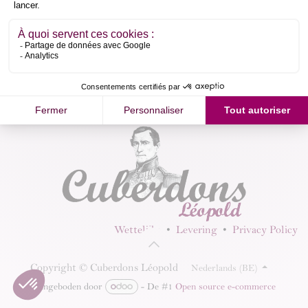
Volg ons
Wettelijke
•
Levering
•
Privacy Policy
Copyright © Cuberdons Léopold
Nederlands (BE)
Aangeboden door
- De #1
Open source e-commerce